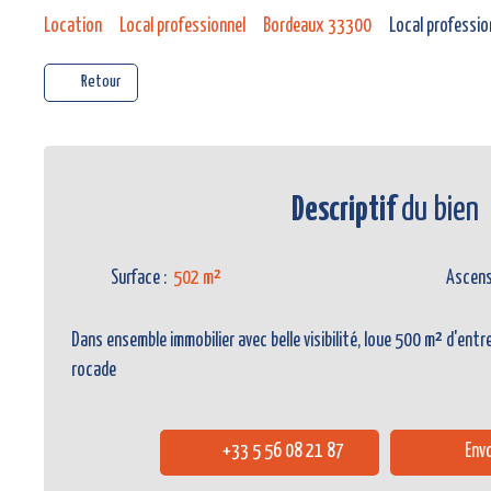
Location
Local professionnel
Bordeaux 33300
Local professio
Retour
Descriptif
du bien
Surface
:
502
m²
Ascen
Dans ensemble immobilier avec belle visibilité, loue 500 m² d'ent
rocade
+33 5 56 08 21 87
Envo