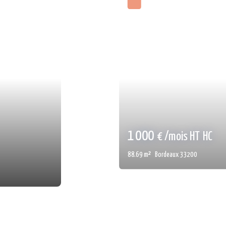
1 600
€ /mois HC
4
pièces
176
m²
Bordeaux 3320