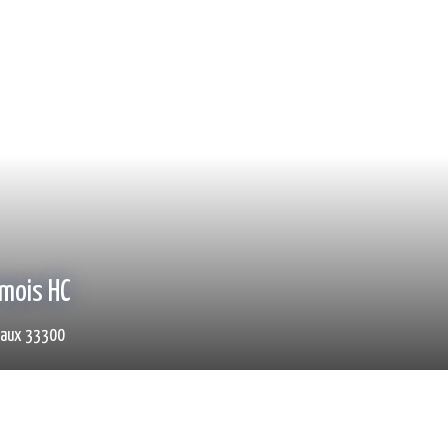
 /mois HT HC
rdeaux 33200