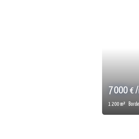
1 000
€
88.69
m²
Bo